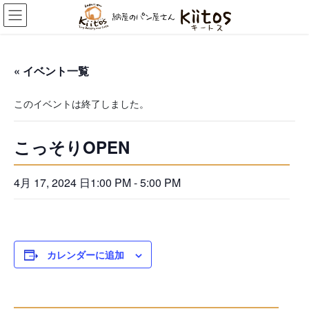
コ
ナ
ン
ビ
テ
ゲ
ン
ー
ツ
シ
« イベント一覧
へ
ョ
ス
ン
このイベントは終了しました。
キ
に
ッ
移
プ
動
こっそりOPEN
4月 17, 2024 日1:00 PM
-
5:00 PM
カレンダーに追加