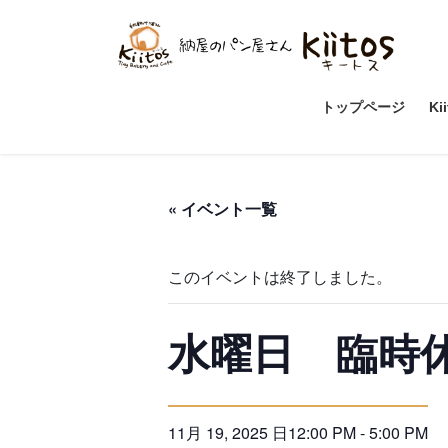
コ
ナ
ン
ビ
テ
ゲ
ン
ー
ツ
シ
トップページ
Ki
へ
ョ
ス
ン
キ
に
ッ
移
« イベント一覧
プ
動
このイベントは終了しました。
水曜日 臨時
11月 19, 2025 日12:00 PM
-
5:00 PM