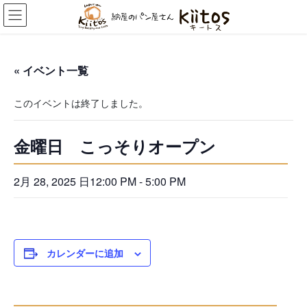
コ
ナ
ン
ビ
テ
ゲ
ン
ー
ツ
シ
« イベント一覧
へ
ョ
ス
ン
このイベントは終了しました。
キ
に
ッ
移
プ
動
金曜日 こっそりオープン
2月 28, 2025 日12:00 PM
-
5:00 PM
カレンダーに追加