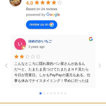
4.0
Based on 24 reviews
review us on
ゆめのかいちご
3 years ago
こんなところに隠れ屋的パン屋さんがあるん
だ〜と、たまたま見つけてたまたまＨＰ見たら
今日が営業日。しかもPayPayの還元もある。仕
事も休みでナイスタイミング！早めに行ったほ
うが良さそうと15分くらい前に到着。駐車場は5
台あると聞いていたが…とてもわかりにくい。
てか、2台は路駐を駐車場と！？びっくりでし
た。開店前並んでいる時に、店の人が出てきて