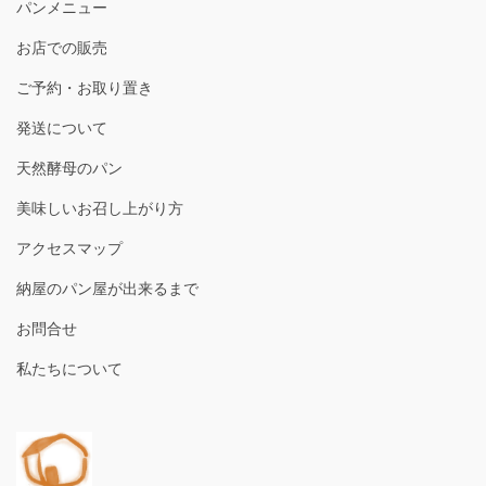
パンメニュー
並ぶ客をスルーで無言で自宅へ。うーん…いら
っしゃいませ。開店までもう少しお待ち下さ
お店での販売
い。とかの声掛けしないんだな〜、ぶっちゃけ
ご予約・お取り置き
接客業として感じ良くないわぁ。と思ってみて
た。パンは１時間ほどで売り切れると言う口コ
発送について
ミあったけど、取っておいてもらえます！そう
してもらってる人いたので。全員にしてくれる
天然酵母のパン
サービスだよね？もちろん。肝心のパンはこだ
美味しいお召し上がり方
わりは感じるけど、石窯系ハードを裏切る食
感…あれ？ソフトフランス？しかも所々焼きが
アクセスマップ
甘い部分があって……窯伸びできてないという
納屋のパン屋が出来るまで
か…期待しすぎたのかもしれないけど。建物の
雰囲気は良かったですが、それ以外は残念すぎ
お問合せ
たので並ばなくても私はリピはないです。
私たちについて