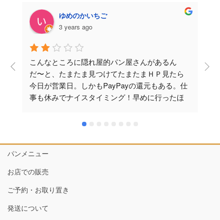
ゆめのかいちご
3 years ago
こんなところに隠れ屋的パン屋さんがあるん
だ〜と、たまたま見つけてたまたまＨＰ見たら
今日が営業日。しかもPayPayの還元もある。仕
事も休みでナイスタイミング！早めに行ったほ
うが良さそうと15分くらい前に到着。駐車場は5
台あると聞いていたが…とてもわかりにくい。
てか、2台は路駐を駐車場と！？びっくりでし
た。開店前並んでいる時に、店の人が出てきて
パンメニュー
並ぶ客をスルーで無言で自宅へ。うーん…いら
っしゃいませ。開店までもう少しお待ち下さ
お店での販売
い。とかの声掛けしないんだな〜、ぶっちゃけ
ご予約・お取り置き
接客業として感じ良くないわぁ。と思ってみて
た。パンは１時間ほどで売り切れると言う口コ
発送について
ミあったけど、取っておいてもらえます！そう