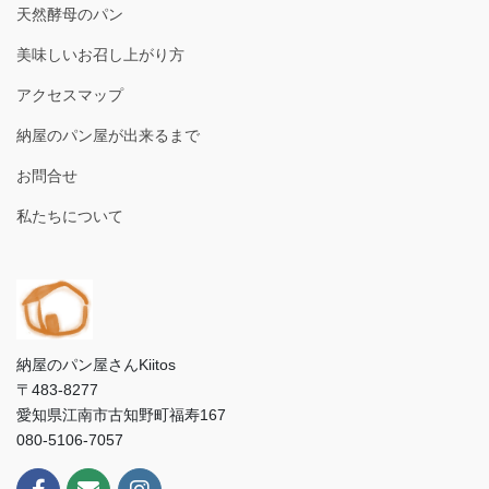
してもらってる人いたので。全員にしてくれる
天然酵母のパン
サービスだよね？もちろん。肝心のパンはこだ
美味しいお召し上がり方
わりは感じるけど、石窯系ハードを裏切る食
感…あれ？ソフトフランス？しかも所々焼きが
アクセスマップ
甘い部分があって……窯伸びできてないという
納屋のパン屋が出来るまで
か…期待しすぎたのかもしれないけど。建物の
雰囲気は良かったですが、それ以外は残念すぎ
お問合せ
たので並ばなくても私はリピはないです。
私たちについて
納屋のパン屋さんKiitos
〒483-8277
愛知県江南市古知野町福寿167
080-5106-7057