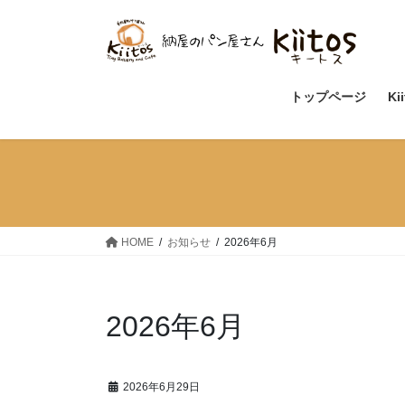
コ
ナ
ン
ビ
テ
ゲ
ン
ー
ツ
シ
トップページ
Ki
へ
ョ
ス
ン
キ
に
ッ
移
プ
動
HOME
お知らせ
2026年6月
2026年6月
2026年6月29日