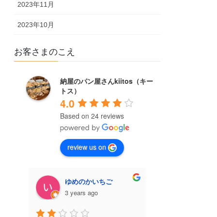
2023年11月
2023年10月
お客さまのこえ
納屋のパン屋さんkiitos（キー
トス）
4.0
Based on 24 reviews
review us on
ゆめのかいちご
KoH “コ
3 years ago
3 years 