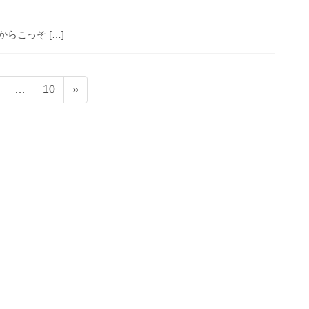
からこっそ […]
固
固
…
10
»
定
定
ペ
ペ
ー
ー
ジ
ジ