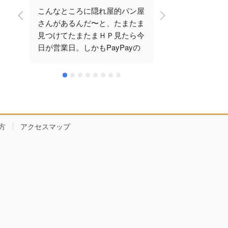
こんなところに隠れ屋的パン屋
のんびりした広
さんがあるんだ〜と、たまたま
あって、外観が
見つけてたまたまＨＰ見たら今
た。駐車場少し
日が営業日。しかもPayPayの
台分あります。
還元もある。仕事も休みでナイ
り種もあり、選
スタイミング！早めに行ったほ
た。クリームチ
うが良さそうと15分くらい前に
小ぶりですが、
到着。駐車場は5台あると聞い
ューミーでした
ていたが…とてもわかりにく
と裏腹にしっか
い。てか、2台は路駐を駐車場
た。
方
アクセスマップ
と！？びっくりでした。開店前
並んでいる時に、店の人が出て
きて並ぶ客をスルーで無言で自
宅へ。うーん…いらっしゃいま
せ。開店までもう少しお待ち下
さい。とかの声掛けしないんだ
な〜、ぶっちゃけ接客業として
感じ良くないわぁ。と思ってみ