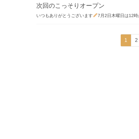
次回のこっそりオープン
いつもありがとうございます
7月2日木曜日は12時
投
固
1
2
稿
定
ペ
の
ー
ペ
ジ
ー
ジ
送
り